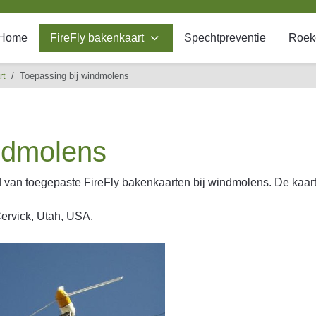
Home
FireFly bakenkaart
Spechtpreventie
Roek
rt
Toepassing bij windmolens
ndmolens
d van toegepaste FireFly bakenkaarten bij windmolens. De kaar
Cervick, Utah, USA.